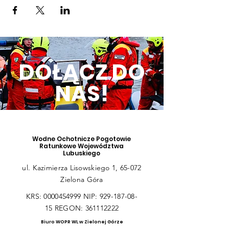
DOŁĄCZ DO
NAS!
Wodne Ochotnicze Pogotowie
Ratunkowe Województwa
Lubuskiego
ul. Kazimierza Lisowskiego 1, 65-072
Zielona Góra
KRS:
0000454999
NIP:
929-187-08-
15
REGON:
361112222
Biuro WOPR WL w Zielonej Górze