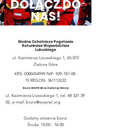
DOŁĄCZ DO
NAS!
Wodne Ochotnicze Pogotowie
Ratunkowe Województwa
Lubuskiego
ul. Kazimierza Lisowskiego 1, 65-072
Zielona Góra
KRS:
0000454999
NIP:
929-187-08-
15
REGON:
361112222
Biuro WOPR WL w Zielonej Górze
ul. Kazimierza Lisowskiego 1, tel.
68 321 39
02
, e-mail:
biuro@woprwl.org
Godziny otwarcia biura:
Środa: 10:00 - 16:00