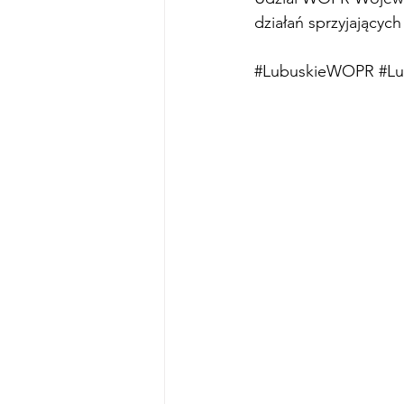
działań sprzyjający
#LubuskieWOPR
#L